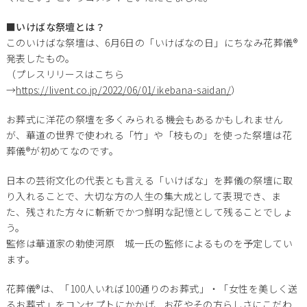
■いけばな祭壇とは？
このいけばな祭壇は、6月6日の「いけばなの日」にちなみ花葬儀®
発表したもの。
（プレスリリースはこちら
→
https://livent.co.jp/2022/06/01/ikebana-saidan/
）
お葬式に洋花の祭壇を多くみられる機会もあるかもしれません
が、華道の世界で使われる「竹」や「枝もの」を使った祭壇は花
葬儀®が初めてなのです。
日本の芸術文化の代表とも言える「いけばな」を葬儀の祭壇に取
り入れることで、大切な方の人生の集大成として表現でき、ま
た、残された方々に斬新でかつ鮮明な記憶として残ることでしょ
う。
監修は華道家の勅使河原 城一氏の監修によるものを予定してい
ます。
花葬儀®は、「100人いれば100通りのお葬式」・「女性を美しく送
るお葬式」をコンセプトにかかげ、お花やその方らしさにこだわ