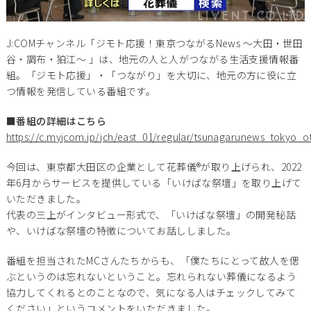
J:COMチャンネル「ジモト応援！東京つながるNews ～大田・世田
谷・調布・狛江～ 」は、地元の人と人がつながる生活支援情報番
組。「ジモト応援」・「つながり」を大切に、地元の方に役に立
つ情報を発信している番組です。
■番組の詳細はこちら
https://c.myjcom.jp/jch/east_01/regular/tsunagarunews_tokyo_
今回は、東京都大田区の企業として花葬儀®が取り上げられ、2022
年6月からサービスを提供している「いけばな祭壇」を取り上げて
いただきました。
代表の三上がインタビュー形式で、「いけばな祭壇」の開発秘話
や、いけばな祭壇の特徴についてお話ししました。
番組を担当されたMCさんたちからも、「僕たちにとって故人を偲
ぶというのは忘れないということ。忘れられない葬儀になるよう
協力してくれるとのことなので、気になる人はチェックしてみて
ください」というコメントをいただきました。