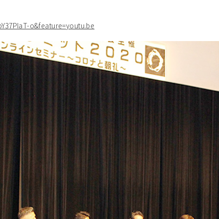
Y37PIaT-o&feature=youtu.be