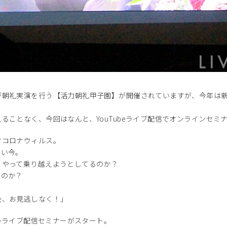
が朝礼実演を行う【活力朝礼甲子園】が開催されていますが、今年は
。
ることなく、今回はなんと、YouTubeライブ配信でオンラインセミ
すコロナウィルス。
い今。
やって乗り越えようとしてるのか？
のか？
。
、お見逃しなく！」
beライブ配信セミナーがスタート。