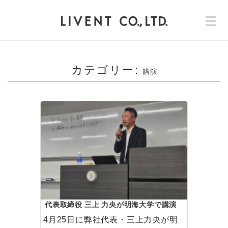
コ
ン
テ
ン
ツ
へ
カテゴリー:
講演
ス
キ
ッ
プ
代表取締役 三上 力央が明海大学で講演
いたしました
4月25日に弊社代表・三上力央が明