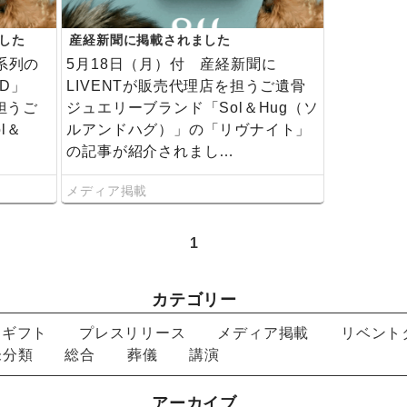
ました
産経新聞に掲載されました
系列の
5月18日（月）付 産経新聞に
RD」
LIVENTが販売代理店を担うご遺骨
担うご
ジュエリーブランド「Sol＆Hug（ソ
l＆
ルアンドハグ）」の「リヴナイト」
の記事が紹介されまし…
メディア掲載
1
カテゴリー
ーギフト
プレスリリース
メディア掲載
リベント
未分類
総合
葬儀
講演
アーカイブ