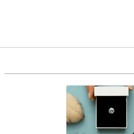
コ
ン
テ
ン
ツ
へ
ス
キ
ッ
プ