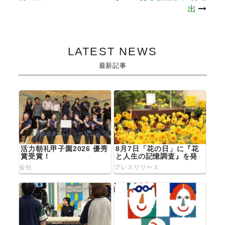
稿
出
ナ
ビ
LATEST NEWS
ゲ
最新記事
ー
シ
ョ
活力朝礼甲子園2026 優秀
8月7日「花の日」に『花
ン
賞受賞！
と人生の記憶調査』を発
表
会社
プレスリリース