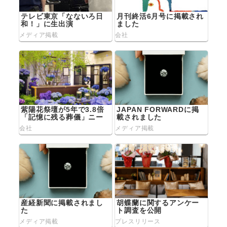
テレビ東京「なないろ日
月刊終活6月号に掲載され
和！」に生出演
ました
メディア掲載
会社
紫陽花祭壇が5年で3.8倍
JAPAN FORWARDに掲
「記憶に残る葬儀」ニー
載されました
ズ拡大 変わる葬儀観
会社
メディア掲載
産経新聞に掲載されまし
胡蝶蘭に関するアンケー
た
ト調査を公開
メディア掲載
プレスリリース