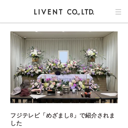
コ
ン
テ
ン
ツ
へ
ス
キ
ッ
プ
フジテレビ「めざまし8」で紹介されま
した