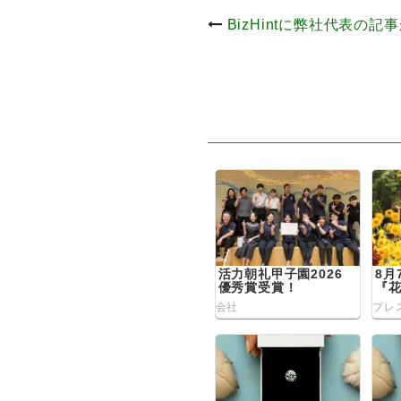
投
BizHintに弊社代表の
稿
ナ
ビ
ゲ
ー
シ
活力朝礼甲子園2026
8月
優秀賞受賞！
『
査
ョ
会社
プレ
ン