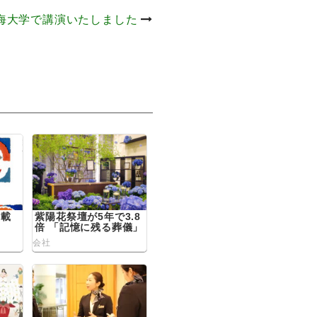
明海大学で講演いたしました
掲載
紫陽花祭壇が5年で3.8
倍 「記憶に残る葬儀」
ニーズ拡大 変わる葬儀
会社
観