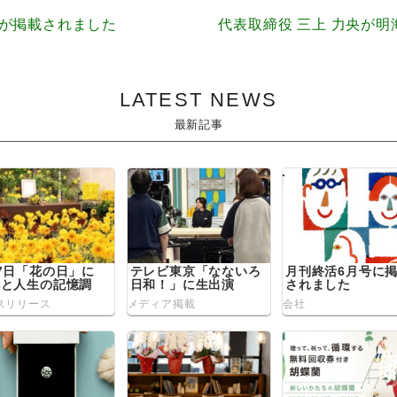
記事が掲載されました
代表取締役 三上 力央が
LATEST NEWS
最新記事
7日「花の日」に
テレビ東京「なないろ
月刊終活6月号に
花と人生の記憶調
日和！」に生出演
されました
』を発表
スリリース
メディア掲載
会社