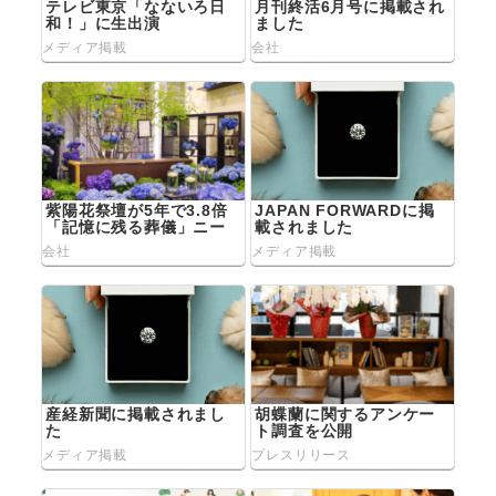
ョ
テレビ東京「なないろ日
月刊終活6月号に掲載され
和！」に生出演
ました
ン
メディア掲載
会社
紫陽花祭壇が5年で3.8倍
JAPAN FORWARDに掲
「記憶に残る葬儀」ニー
載されました
ズ拡大 変わる葬儀観
会社
メディア掲載
産経新聞に掲載されまし
胡蝶蘭に関するアンケー
た
ト調査を公開
メディア掲載
プレスリリース