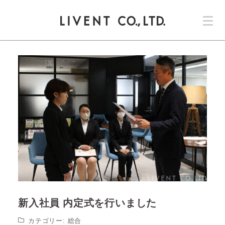
コ
ン
テ
ン
ツ
へ
ス
キ
ッ
プ
新入社員 内定式を行いました
カテゴリー:
総合