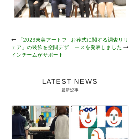
投
「2023東美アートフ
お葬式に関する調査リリ
ェア」の装飾を空間デザ
ースを発表しました
稿
インチームがサポート
ナ
LATEST NEWS
ビ
最新記事
ゲ
ー
シ