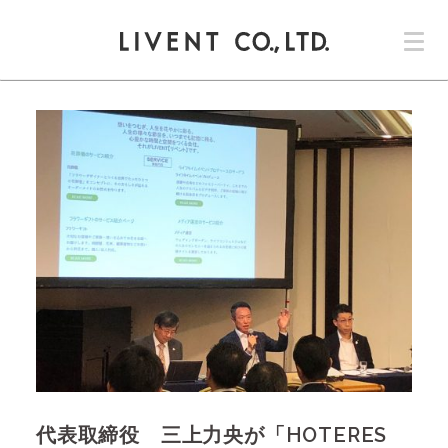
コ
ン
テ
ン
ツ
へ
ス
キ
ッ
プ
代表取締役 三上力央が「HOTERES