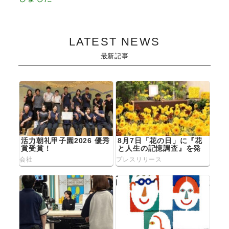
稿
ナ
LATEST NEWS
ビ
最新記事
ゲ
ー
シ
ョ
活力朝礼甲子園2026 優秀
8月7日「花の日」に『花
賞受賞！
と人生の記憶調査』を発
表
ン
会社
プレスリリース