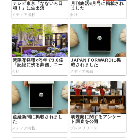
テレビ東京「なないろ日
月刊終活6月号に掲載され
和！」に生出演
ました
メディア掲載
会社
紫陽花祭壇が5年で3.8倍
JAPAN FORWARDに掲
「記憶に残る葬儀」ニー
載されました
ズ拡大 変わる葬儀観
会社
メディア掲載
産経新聞に掲載されまし
胡蝶蘭に関するアンケー
た
ト調査を公開
メディア掲載
プレスリリース