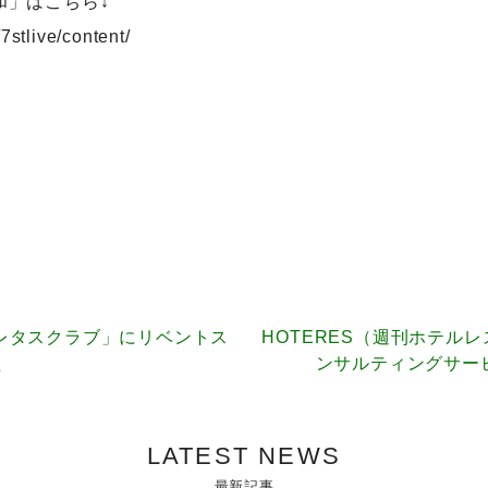
和」はこちら↓
/7stlive/content/
の「レタスクラブ」にリベントス
HOTERES（週刊ホテルレス
た
ンサルティングサー
LATEST NEWS
最新記事