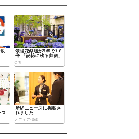
掲載
紫陽花祭壇が5年で3.8
倍 「記憶に残る葬儀」
ニーズ拡大 変わる葬儀
会社
観
産経ニュースに掲載さ
ース
れました
メディア掲載