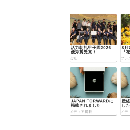
ビ
ゲ
ー
シ
活力朝礼甲子園2026
8月
ョ
優秀賞受賞！
『
査
会社
プレ
ン
JAPAN FORWARDに
産
掲載されました
し
メディア掲載
メデ