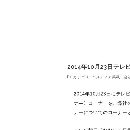
コ
ン
テ
ン
ツ
へ
ス
キ
ッ
プ
2014年10月23日
カテゴリー:
メディア掲載
・
会
2014年10月23日に
ナ―】コーナーを、弊社
ナーについてのコーナー