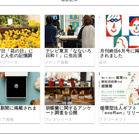
7日「花の日」に
テレビ東京「なないろ
月刊終活6月号に
花と人生の記憶調
日和！」に生出演
されました
』を発表
スリリース
メディア掲載
会社
経新聞に掲載されま
胡蝶蘭に関するアンケ
循環型法人ギフト
た
ート調査を公開
「ecoRan」リリ
ィア掲載
プレスリリース
フラワーギフト