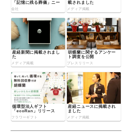
「記憶に残る葬儀」ニー
載されました
ズ拡大 変わる葬儀観
会社
メディア掲載
産経新聞に掲載されまし
胡蝶蘭に関するアンケー
た
ト調査を公開
メディア掲載
プレスリリース
循環型法人ギフト
産経ニュースに掲載され
「ecoRan」リリース
ました
フラワーギフト
メディア掲載