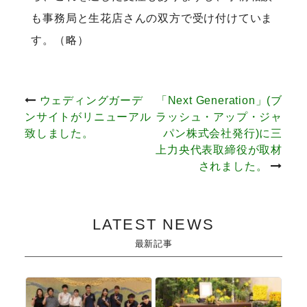
も事務局と生花店さんの双方で受け付けていま
す。（略）
投
ウェディングガーデ
「Next Generation」(ブ
ンサイトがリニューアル
ラッシュ・アップ・ジャ
稿
致しました。
パン株式会社発行)に三
上力央代表取締役が取材
ナ
されました。
ビ
LATEST NEWS
ゲ
最新記事
ー
シ