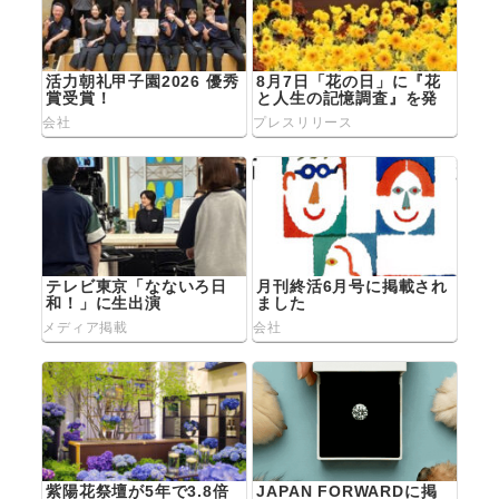
ョ
ン
活力朝礼甲子園2026 優秀
8月7日「花の日」に『花
賞受賞！
と人生の記憶調査』を発
表
会社
プレスリリース
テレビ東京「なないろ日
月刊終活6月号に掲載され
和！」に生出演
ました
メディア掲載
会社
紫陽花祭壇が5年で3.8倍
JAPAN FORWARDに掲