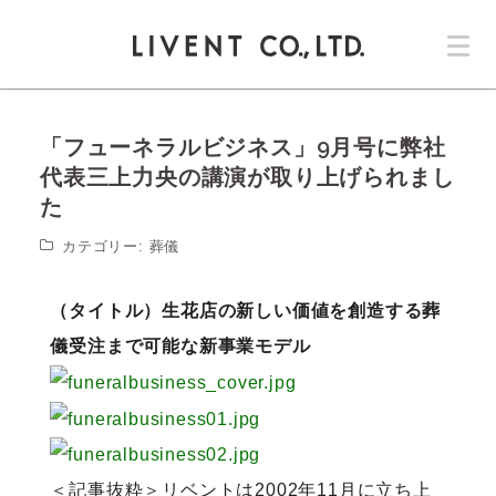
コ
ン
テ
ン
ツ
「フューネラルビジネス」9月号に弊社
へ
ス
代表三上力央の講演が取り上げられまし
キ
た
ッ
カテゴリー:
葬儀
プ
（タイトル）生花店の新しい価値を創造する葬
儀受注まで可能な新事業モデル
＜記事抜粋＞リベントは2002年11月に立ち上