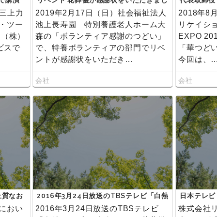
で講演
リベント 花葬儀が感謝状をいただきまし
代表取締役
た。
EXPO 2
・三上力
2019年2月17日（日）社会福祉法人
2018年
しました。
・ツー
池上長寿園 特別養護老人ホーム大
リケイショ
 （株）
森の「ボランティア感謝のつどい」
EXPO 
ビスで
で、特養ボランティアの部門でリベ
「華つど
ントが感謝状をいただき…
今回は、
会社
会社
上質なお
2016年3月24日放送のTBSテレビ「白熱
日本テレビ
て揃え
ライブ！ビビット」に花葬儀®が取り上
花葬儀®が
におい
2016年3月24日放送のTBSテレビ
株式会社
ン 「家
げられました。