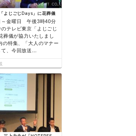
「よじごじDays」に花葬儀
した
～金曜日 午後3時40分
中のテレビ東京「よじごじ
に花葬儀が協力いたしまし
組内の特集、「大人のマナー
して、今回放送…
載