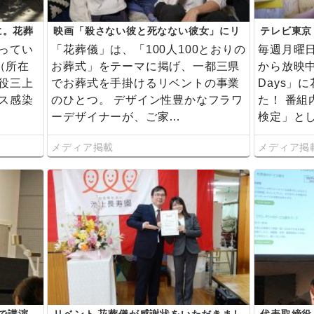
に。花葬
映画「殺さない彼と死なない彼女」にリ
テレビ東京
』を本格
ベント花葬儀が撮影協力しました
が協力しま
ってい
「花葬儀」は、「100人100とおりの
毎週月曜日
（所在
お葬式」をテーマに掲げ、一都三県
から放映
役三上
でお葬式を手掛けるリベントの事業
Days」
ス感染
のひとつ。 デザイン性豊かなフラワ
た！ 番
ーデザイナーが、ご家…
検定」と
メディア掲載
メディア掲