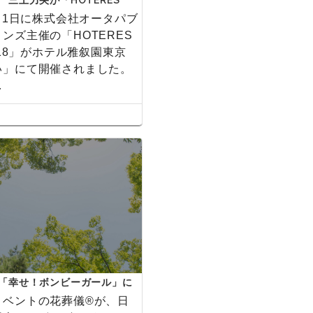
 三上力央が「HOTERES
018」でパネリストとして登壇
8月1日に株式会社オータパブ
ンズ主催の「HOTERES
2018」がホテル雅叙園東京
い」にて開催されました。
…
「幸せ！ボンビーガール」に
取り上げられました。
リベントの花葬儀®が、日