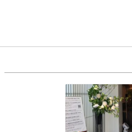
コ
ン
テ
ン
ツ
へ
ス
キ
ッ
プ