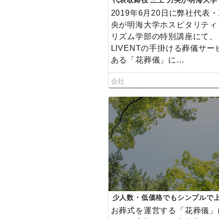
代表取締役 三上 力央が明海大学
いたしました
2019年6月20日に弊社代表
央が明海大学ホスピタリティ
リズム学部の特別講座にて、
LIVENTの手掛ける葬儀サー
ある「花葬儀」に…
会社
少人数・低価格でもシンプルで
葬式を。 葬儀に必要な物品を全
お葬式を運営する「花葬儀」
た、家族葬向けの低価格料金プラ