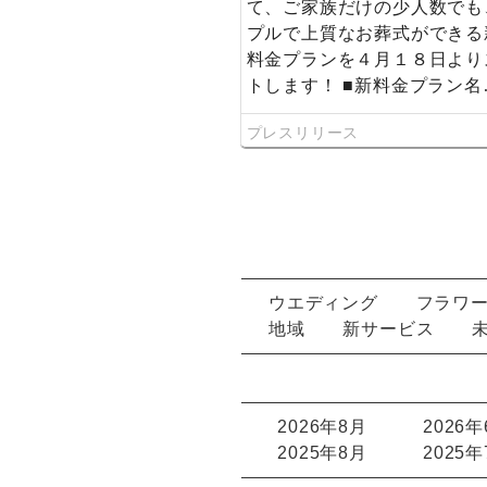
て、ご家族だけの少人数でも
族葬 ミニマルプラン」を発表！
プルで上質なお葬式ができる
料金プランを４月１８日より
トします！ ■新料金プラン名
プレスリリース
ウエディング
フラワ
地域
新サービス
2026年8月
2026
2025年8月
2025